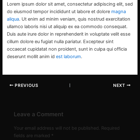
Lorem ipsum dolor sit amet, consectetur adipiscing elit, sed
do eiusmod tempor incididunt ut labore et dolore
magna
aliqua
. Ut enim ad minim veniam, quis nostrud exercitation
ullamco laboris nisi ut aliquip ex ea commodo consequat.
Duis aute irure dolor in reprehenderit in voluptate velit esse
cillum dolore eu fugiat nulla pariatur. Excepteur sint
occaecat cupidatat non proident, sunt in culpa qui officia
deserunt mollit anim id
est laborum
.
PREVIOUS
NEXT
Leave a Comment
Your email address will not be published.
Required
fields are marked
*