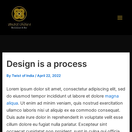
Skip
to
content
Design is a process
By
Twist of India
/
April 22, 2022
Lorem ipsum dolor sit amet, consectetur adipiscing elit, sed
do eiusmod tempor incididunt ut labore et dolore
magna
aliqua
. Ut enim ad minim veniam, quis nostrud exercitation
ullamco laboris nisi ut aliquip ex ea commodo consequat.
Duis aute irure dolor in reprehenderit in voluptate velit esse
cillum dolore eu fugiat nulla pariatur. Excepteur sint
occaecat cupidatat non proident, sunt in culpa qui officia